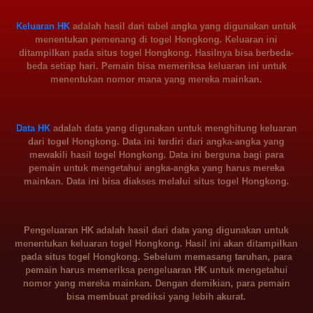
Keluaran HK
adalah hasil dari tabel angka yang digunakan untuk
menentukan pemenang di togel Hongkong. Keluaran ini
ditampilkan pada situs togel Hongkong. Hasilnya bisa berbeda-
beda setiap hari. Pemain bisa memeriksa keluaran ini untuk
menentukan nomor mana yang mereka mainkan.
Data HK
adalah data yang digunakan untuk menghitung keluaran
dari togel Hongkong. Data ini terdiri dari angka-angka yang
mewakili hasil togel Hongkong. Data ini berguna bagi para
pemain untuk mengetahui angka-angka yang harus mereka
mainkan. Data ini bisa diakses melalui situs togel Hongkong.
Pengeluaran HK adalah hasil dari data yang digunakan untuk
menentukan keluaran togel Hongkong. Hasil ini akan ditampilkan
pada situs togel Hongkong. Sebelum memasang taruhan, para
pemain harus memeriksa pengeluaran HK untuk mengetahui
nomor yang mereka mainkan. Dengan demikian, para pemain
bisa membuat prediksi yang lebih akurat.