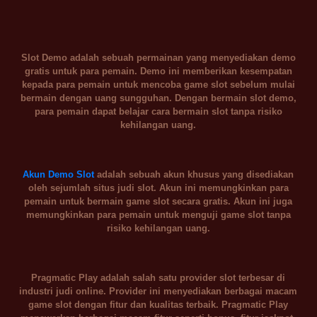
Slot Demo adalah sebuah permainan yang menyediakan demo
gratis untuk para pemain. Demo ini memberikan kesempatan
kepada para pemain untuk mencoba game slot sebelum mulai
bermain dengan uang sungguhan. Dengan bermain slot demo,
para pemain dapat belajar cara bermain slot tanpa risiko
kehilangan uang.
Akun Demo Slot
adalah sebuah akun khusus yang disediakan
oleh sejumlah situs judi slot. Akun ini memungkinkan para
pemain untuk bermain game slot secara gratis. Akun ini juga
memungkinkan para pemain untuk menguji game slot tanpa
risiko kehilangan uang.
Pragmatic Play adalah salah satu provider slot terbesar di
industri judi online. Provider ini menyediakan berbagai macam
game slot dengan fitur dan kualitas terbaik. Pragmatic Play